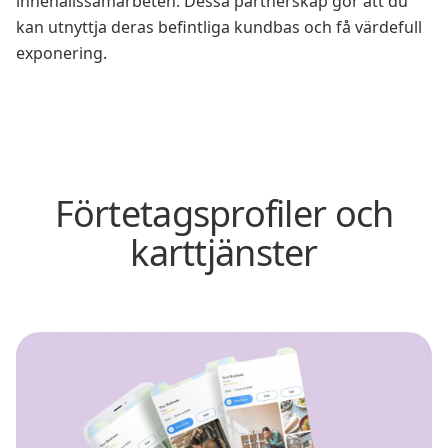
innehållssamarbeten. Dessa partnerskap gör att du
kan utnyttja deras befintliga kundbas och få värdefull
exponering.
Förtetagsprofiler och
karttjänster