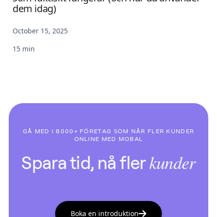
dem idag)
October 15, 2025
15 min
GÅ MED I 8000+ FÖRETAG SOM NÅR FLER KUNDER
ONLINE MED MOBAL
kunder
Spara tid, nå fler
Boka en introduktion