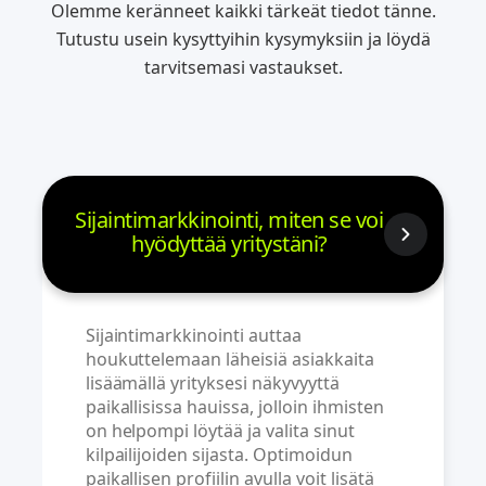
Olemme keränneet kaikki tärkeät tiedot tänne.
Tutustu usein kysyttyihin kysymyksiin ja löydä
tarvitsemasi vastaukset.
Sijaintimarkkinointi, miten se voi
hyödyttää yritystäni?
Sijaintimarkkinointi auttaa
houkuttelemaan läheisiä asiakkaita
lisäämällä yrityksesi näkyvyyttä
paikallisissa hauissa, jolloin ihmisten
on helpompi löytää ja valita sinut
kilpailijoiden sijasta. Optimoidun
paikallisen profiilin avulla voit lisätä