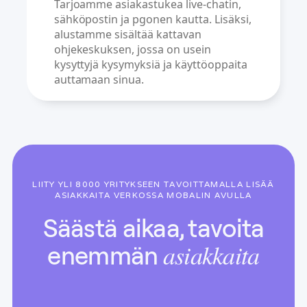
Tarjoamme asiakastukea live-chatin,
sähköpostin ja pgonen kautta. Lisäksi,
alustamme sisältää kattavan
ohjekeskuksen, jossa on usein
kysyttyjä kysymyksiä ja käyttöoppaita
auttamaan sinua.
LIITY YLI 8000 YRITYKSEEN TAVOITTAMALLA LISÄÄ
ASIAKKAITA VERKOSSA MOBALIN AVULLA
Säästä aikaa, tavoita
asiakkaita
enemmän