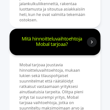
jalankulkuliikennettä, rakentaa
luottamusta ja sitoutua asiakkaisiin
heti, kun he ovat valmiita tekemään
ostoksen.
Mitä hinnoitteluvaihtoehtoja
Mobal tarjoaa?
Mobal tarjoaa joustavia
hinnoitteluvaihtoehtoja, mukaan
lukien sekä tilauspohjaiset
suunnitelmat että räätälöidyt
ratkaisut vastaamaan yrityksesi
ainutlaatuisia tarpeita. Olitpa pieni
yritys tai suurempi yritys, Mobal
tarjoaa vaihtoehtoja, jotka on
suunniteltu maksimoimaan arvo ja