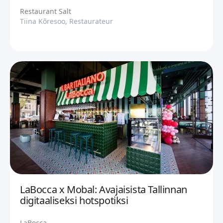
Restaurant Salt
Tiina Kõresoo, Restaurateur
LaBocca x Mobal: Avajaisista Tallinnan
digitaaliseksi hotspotiksi
LaBocca