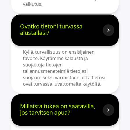
vaikutus.
Ovatko tietoni turvassa
alustallasi?
Kyllä, turvallisuus on ensisijainen
tavoite. Käytämme salausta ja
suojattuja tietojen
tallennusmenetelmiä tietojesi
suojaamiseksi varmistaen, että tietosi
ovat turvassa luvattomalta käytöltä.
Millaista tukea on saatavilla,
jos tarvitsen apua?