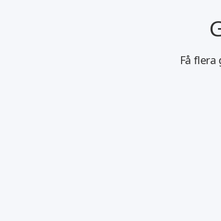
G
Få flera
Registrera Dig Med Mobal