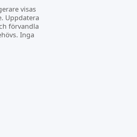
erare visas
e. Uppdatera
ch förvandla
ehövs. Inga