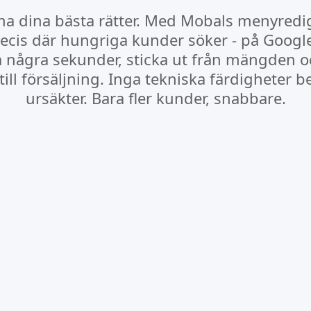
a dina bästa rätter. Med Mobals menyredig
ecis där hungriga kunder söker - på Googl
 några sekunder, sticka ut från mängden o
ill försäljning. Inga tekniska färdigheter b
ursäkter. Bara fler kunder, snabbare.
Visa upp på Google