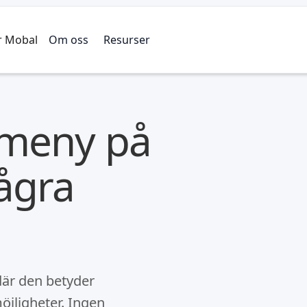
r Mobal
Om oss
Resurser
 meny på
ågra
är den betyder
öjligheter. Ingen