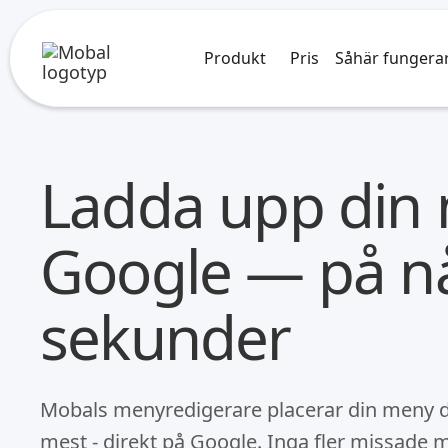
Produkt
Pris
Såhär fungera
Ladda upp din
Google — på n
sekunder
Mobals menyredigerare placerar din meny d
mest - direkt på Google. Inga fler missade m