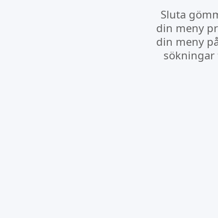
Sluta gömm
din meny pr
din meny på
sökningar t
Dra, släpp, klar