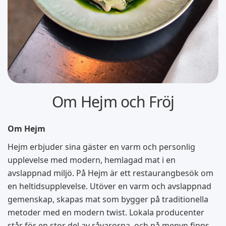
Om Hejm och Fröj
Om Hejm
Hejm erbjuder sina gäster en varm och personlig
upplevelse med modern, hemlagad mat i en
avslappnad miljö. På Hejm är ett restaurangbesök om
en heltidsupplevelse. Utöver en varm och avslappnad
gemenskap, skapas mat som bygger på traditionella
metoder med en modern twist. Lokala producenter
står för en stor del av råvarorna, och på menyn finns