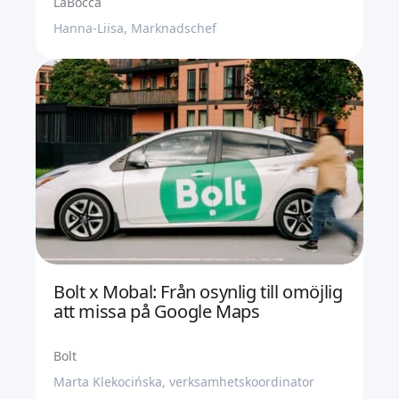
LaBocca
Hanna-Liisa, Marknadschef
Bolt x Mobal: Från osynlig till omöjlig
att missa på Google Maps
Bolt
Marta Klekocińska, verksamhetskoordinator