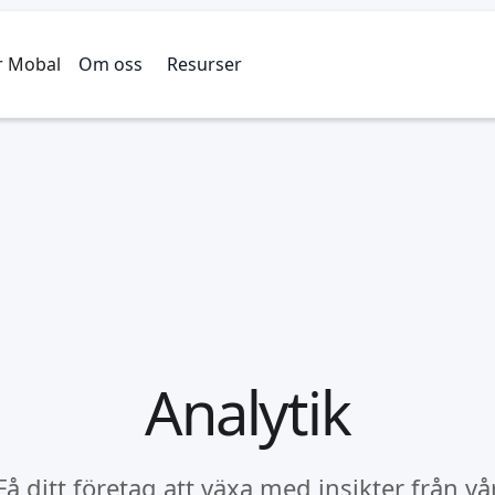
r Mobal
Om oss
Resurser
Analytik
Få ditt företag att växa med insikter från vå